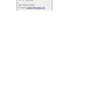
Tlf: 4582 1898
E-mail:
rabbe@rabbe.dk