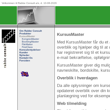
Velkommen til Rabbe Consult a/s, d. 10-08-2026
Om Rabbe Consult
KursusMaster
Produkter
KursusMaster
KongresMaster
Med KursusMaster får du et ad
BookingMaster
FileMaker
overblik og hjælper dig til a
FirstClass
Konsulentydelser
har registreret sig til et ku
Kunder
Nyheder
e-mail bekræftelse, opfølgni
Kontakt Os
Forsiden
KursusMaster giver dig muligh
navneskilte, bordskilte, kur
Overblik i hverdagen
Da alle oplysninger om kurset
opdateret overblik over din 
planlægning ved for eksempel
Web tilmelding