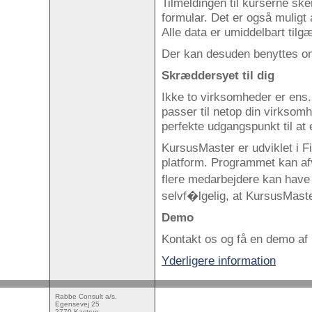
Tilmeldingen til kurserne ske
formular. Det er også muligt
Alle data er umiddelbart til
Der kan desuden benyttes onl
Skræddersyet til dig
Ikke to virksomheder er ens.
passer til netop din virksomh
perfekte udgangspunkt til at 
KursusMaster er udviklet i 
platform. Programmet kan afv
flere medarbejdere kan have
selvf�lgelig, at KursusMaste
Demo
Kontakt os og få en demo af
Yderligere information
Rabbe Consult a/s,
Egensevej 25
2770 Kastrup